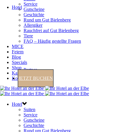
Service
Hotel
Gutscheine
Geschichte
Rund um Gut Bielenberg
Allergiker
Rauchfrei auf Gut Bielenberg
Tiere
FAQ – Häufig gestellte Fragen
MICE
Feiern
Blog
Specials
Shop
Partner
Karriere
Kontakt
JETZT BUCHEN
Hotel
Suiten
Service
Gutscheine
Geschichte
Rund um Gut Bielenberg