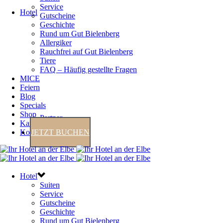
Service
Hotel
Gutscheine
Geschichte
Rund um Gut Bielenberg
Allergiker
Rauchfrei auf Gut Bielenberg
Tiere
FAQ – Häufig gestellte Fragen
MICE
Feiern
Blog
Specials
Shop
Partner
Karriere
Kontakt
JETZT BUCHEN
Hotel
Suiten
Service
Gutscheine
Geschichte
Rund um Gut Bielenberg