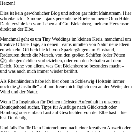
Herzen!
Dies ist kein gewöhnlicher Blog und schon gar nicht Mainstream. Hier
schreibe ich – Simone – ganz persönliche Briefe an meine Oma Hilde.
Darin erzähle ich vom Leben auf Gut Bielenberg, meinem Herzensort
direkt an der Elbe.
Manchmal geht es um Tiny Weddings im kleinen Kreis, manchmal um
kreative Offsite-Tage, an denen Teams inmitten von Natur neue Ideen
entwickeln. Oft berichte ich von Spaziergängen am Elbstrand,
Radtouren durch die Marsch, von den großen Schiffen (oder Pötten
😉), die gemächlich vorbeiziehen, oder von den Schafen auf dem
Deich. Kurz: von allem, was Gut Bielenberg so besonders macht –
und was auch mich immer wieder berührt.
Als Rheinländerin habe ich hier oben in Schleswig-Holstein immer
noch die „Gastbrille“ auf und freue mich täglich neu an der Weite, dem
Wind und der Natur.
Wenn Du Inspiration für Deinen nächsten Aufenthalt in unserem
Boutiquehotel suchst, Tipps für Ausflüge nach Glückstadt oder
Hamburg oder einfach Lust auf Geschichten von der Elbe hast – hier
bist Du richtig.
Und falls Du für Dein Unternehmen nach einer kreativen Auszeit oder